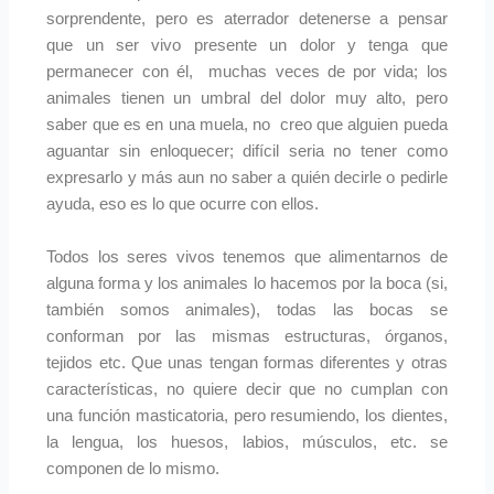
o
r
e
sorprendente, pero es aterrador detenerse a pensar
k
a
que un ser vivo presente un dolor y tenga que
permanecer con él, muchas veces de por vida; los
m
animales tienen un umbral del dolor muy alto, pero
saber que es en una muela, no creo que alguien pueda
aguantar sin enloquecer; difícil seria no tener como
expresarlo y más aun no saber a quién decirle o pedirle
ayuda, eso es lo que ocurre con ellos.
Todos los seres vivos tenemos que alimentarnos de
alguna forma y los animales lo hacemos por la boca (si,
también somos animales), todas las bocas se
conforman por las mismas estructuras, órganos,
tejidos etc. Que unas tengan formas diferentes y otras
características, no quiere decir que no cumplan con
una función masticatoria, pero resumiendo, los dientes,
la lengua, los huesos, labios, músculos, etc. se
componen de lo mismo.