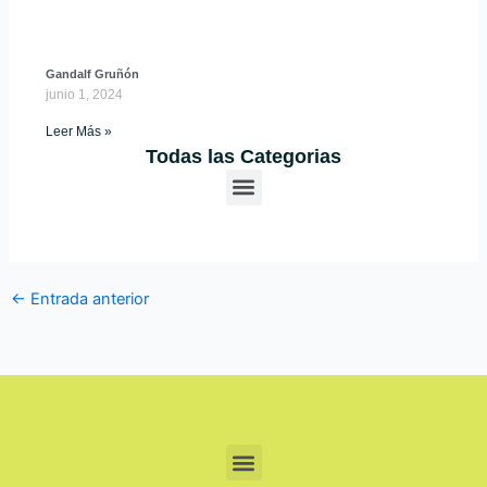
Gandalf Gruñón
junio 1, 2024
Leer Más »
Todas las Categorias
M
e
n
u
←
Entrada anterior
Menu