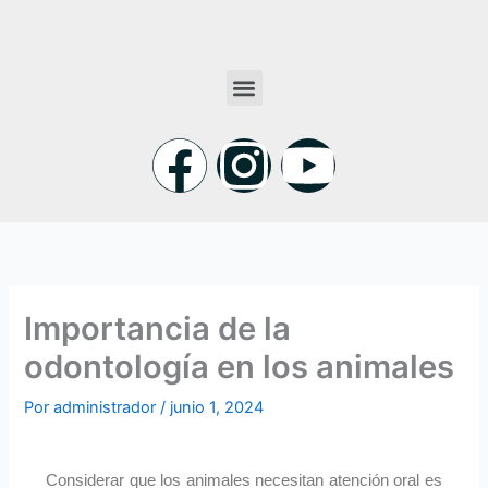
Ir
al
contenido
Menu
F
I
Y
a
n
o
c
s
u
e
t
t
Importancia de la
odontología en los animales
b
a
u
Por
administrador
/
junio 1, 2024
o
g
b
Considerar que los animales necesitan atención oral es